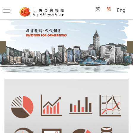
繁
简
Eng
Toggle
navigation